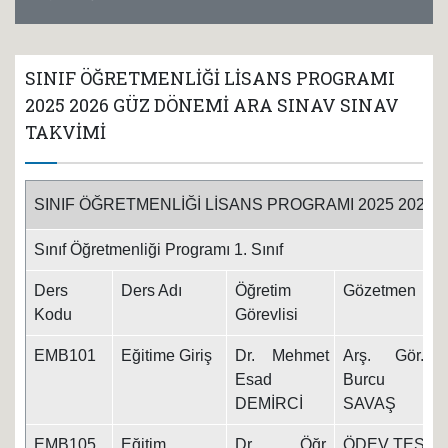
SINIF ÖĞRETMENLİĞİ LİSANS PROGRAMI
2025 2026 GÜZ DÖNEMİ ARA SINAV SINAV
TAKVİMİ
SINIF ÖĞRETMENLİĞİ LİSANS PROGRAMI 2025 2026 
Sınıf Öğretmenliği Programı 1. Sınıf
Ders
Ders Adı
Öğretim
Gözetmen
T
Kodu
Görevlisi
EMB101
Eğitime Giriş
Dr. Mehmet
Arş. Gör.
1
Esad
Burcu
DEMİRCİ
SAVAŞ
EMB105
Eğitim
Dr. Öğr.
ÖDEV TESLİM