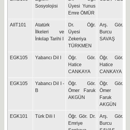
Sosyolojisi
Üyesi Yunus
Emre ÖMÜR
AIIT101
Atatürk
Dr. Öğr.
Arş. Gör.
1
İlkeleri ve
Üyesi
Burcu
İnkılap Tarihi I
Zekeriya
SAVAŞ
TÜRKMEN
EGK105
Yabancı Dil I
Öğr. Gör.
Öğr. Gör.
1
Hatice
Hatice
CANKAYA
CANKAYA
EGK105
Yabancı Dil I -
Öğr. Gör.
Öğr. Gör.
1
B
Ömer Faruk
Ömer
AKGÜN
Faruk
AKGÜN
EGK101
Türk Dili I
Öğr. Gör. Dr.
Arş. Gör.
1
Emriye
Burcu