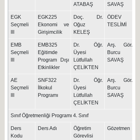
ATABAŞ
SAVAŞ
EGK
EGK225
Doç. Dr.
ÖDEV
Seçmeli
Ekonomi ve
Oğuz
TESLİMİ
III
Girişimcilik
KELEŞ
EMB
EMB325
Dr. Öğr.
Arş. Gör.
1
Seçmeli
Eğitimde
Üyesi
Burcu
III
Program Dışı
Lütfullah
SAVAŞ
Etkinlikler
ÇELİKTEN
AE
SNF322
Dr. Öğr.
Arş. Gör.
1
Seçmeli
İlkokul
Üyesi
Burcu
III
Programı
Lütfullah
SAVAŞ
ÇELİKTEN
Sınıf Öğretmenliği Programı 4. Sınıf
Ders
Ders Adı
Öğretim
Gözetmen
T
Kodu
Görevlisi