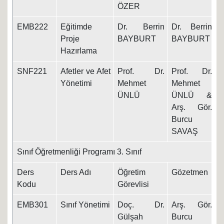
ÖZER
EMB222
Eğitimde
Dr. Berrin
Dr. Berrin
1
Proje
BAYBURT
BAYBURT
Hazırlama
SNF221
Afetler ve Afet
Prof. Dr.
Prof. Dr.
1
Yönetimi
Mehmet
Mehmet
ÜNLÜ
ÜNLÜ &
Arş. Gör.
Burcu
SAVAŞ
Sınıf Öğretmenliği Programı 3. Sınıf
Ders
Ders Adı
Öğretim
Gözetmen
T
Kodu
Görevlisi
EMB301
Sınıf Yönetimi
Doç. Dr.
Arş. Gör.
1
Gülşah
Burcu