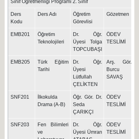
Sınıf Öğretmenliği Programı 2. Sınıf
Ders
Ders Adı
Öğretim
Gözetmen
T
Kodu
Görevlisi
EMB201
Öğretim
Dr. Öğr.
ÖDEV
1
Teknolojileri
Üyesi Tolga
TESLİMİ
TOPCUBAŞI
EMB205
Türk Eğitim
Dr. Öğr.
Arş. Gör.
1
Tarihi
Üyesi
Burcu
Lütfullah
SAVAŞ
ÇELİKTEN
SNF201
İlkokulda
Öğr. Gör. Dr.
ÖDEV
1
Drama (A-B)
Seda
TESLİMİ
ÇARIKÇI
SNF203
Fen Bilimleri
Dr. Öğr.
ÖDEV
1
ve
Üyesi Ümran
TESLİMİ