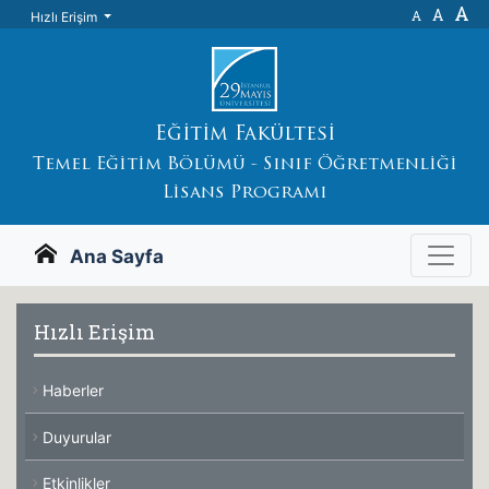
A
A
A
Hızlı Erişim
Eğitim Fakültesi
Temel Eğitim Bölümü - Sınıf Öğretmenliği
Lisans Programı
Ana Sayfa
Hızlı Erişim
Haberler
Duyurular
Etkinlikler