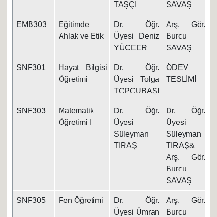
TAŞÇI
SAVAŞ
EMB303
Eğitimde
Dr. Öğr.
Arş. Gör.
1
Ahlak ve Etik
Üyesi Deniz
Burcu
YÜCEER
SAVAŞ
SNF301
Hayat Bilgisi
Dr. Öğr.
ÖDEV
1
Öğretimi
Üyesi Tolga
TESLİMİ
TOPCUBAŞI
SNF303
Matematik
Dr. Öğr.
Dr. Öğr.
1
Öğretimi I
Üyesi
Üyesi
Süleyman
Süleyman
TIRAŞ
TIRAŞ&
Arş. Gör.
Burcu
SAVAŞ
SNF305
Fen Öğretimi
Dr. Öğr.
Arş. Gör.
1
Üyesi Ümran
Burcu