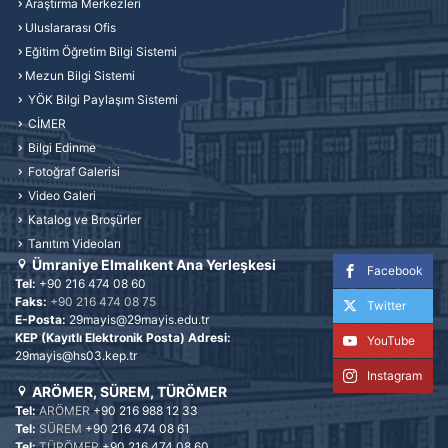
Araştırma Merkezleri
Uluslararası Ofis
Eğitim Öğretim Bilgi Sistemi
Mezun Bilgi Sistemi
YÖK Bilgi Paylaşım Sistemi
CİMER
Bilgi Edinme
Fotoğraf Galerisi
Video Galeri
Katalog ve Broşürler
Tanıtım Videoları
Ümraniye Elmalıkent Ana Yerleşkesi
Facebook
Tel:
+90 216 474 08 60
Faks:
+90 216 474 08 75
Twitter
E-Posta:
29mayis@29mayis.edu.tr
KEP (Kayıtlı Elektronik Posta) Adresi:
YouTube
29mayis@hs03.kep.tr
Instagram
ARÖMER, SÜREM, TÜRÖMER
Tel:
ARÖMER
+90 216 988 12 33
Tel:
SÜREM
+90 216 474 08 61
Tel:
TÜRÖMER
+90 216 474 08 60