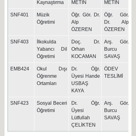
Kaynaştırma
METİN
METİN
SNF401
Müzik
Öğr. Gör. Dr.
Öğr. Gör.
1
Öğretimi
Alp
Dr. Alp
ÖZEREN
ÖZEREN
SNF403
İlkokulda
Doç. Dr.
Arş. Gör.
1
Yabancı Dil
Orhan
Burcu
Öğretimi
KOCAMAN
SAVAŞ
EMB424
Okul Dışı
Dr. Öğr.
ÖDEV
1
Öğrenme
Üyesi Hande
TESLİMİ
Ortamları
USBAŞ
KAYA
SNF423
Sosyal Beceri
Dr. Öğr.
Arş. Gör.
1
Öğretimi
Üyesi
Burcu
Lütfullah
SAVAŞ
ÇELİKTEN