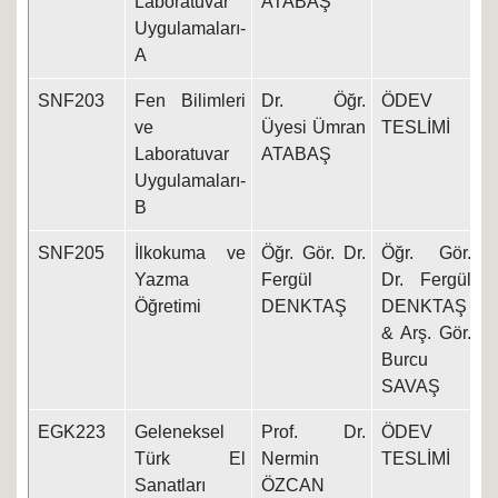
Laboratuvar
ATABAŞ
Uygulamaları-
A
SNF203
Fen Bilimleri
Dr. Öğr.
ÖDEV
1
ve
Üyesi Ümran
TESLİMİ
Laboratuvar
ATABAŞ
Uygulamaları-
B
SNF205
İlkokuma ve
Öğr. Gör. Dr.
Öğr. Gör.
1
Yazma
Fergül
Dr. Fergül
Öğretimi
DENKTAŞ
DENKTAŞ
& Arş. Gör.
Burcu
SAVAŞ
EGK223
Geleneksel
Prof. Dr.
ÖDEV
1
Türk El
Nermin
TESLİMİ
Sanatları
ÖZCAN