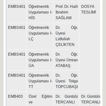
EMBS401
Öğretmenlik
Prof. Dr. Halil
DOSYA
1
Uygulaması I-
İbrahim
TESLİMİ
HİS
SAĞLAM
EMBS401
Öğretmenlik
Dr. Öğr.
Uygulaması I-
Üyesi
LÇ
Lütfullah
ÇELİKTEN
EMBS401
Öğretmenlik
Dr. Öğr.
Uygulaması I-
Üyesi Ümran
ÜA
ATABAŞ
EMBS401
Öğretmenlik
Dr. Öğr.
Uygulaması I-
Üyesi Tolga
TT
TOPCUBAŞI
EMB403
Özel Eğitim
Dr. Güntülü
Dr. Güntülü
1
ve
TERCANLI
TERCANLI