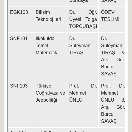
Sonkaya
SAVAŞ
EGK103
Bilişim
Dr. Öğr.
ÖDEV
1
Teknolojileri
Üyesi Tolga
TESLİMİ
TOPCUBAŞI
SNF101
İlkokulda
Dr.
Dr.
1
Temel
Süleyman
Süleyman
Matematik
TIRAŞ
TIRAŞ &
Arş. Gör.
Burcu
SAVAŞ
SNF103
Türkiye
Prof. Dr.
Prof. Dr.
1
Coğrafyası ve
Mehmet
Mehmet
Jeopolitiği
ÜNLÜ
ÜNLÜ &
Arş. Gör.
Burcu
SAVAŞ